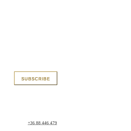
Phone:
+36 88 446 479
Address: 8171 Balatonvilágos, Zrínyi utca 1.