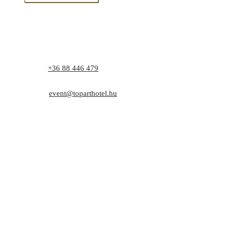
Phone:
+36 88 446 479
Address: 8171 Balatonvilágos, Zrínyi utca 1.
E-mail:
event@toparthotel.hu