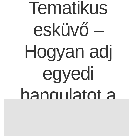
Tematikus
esküvő –
Hogyan adj
egyedi
hangulatot a
nagy napnak?