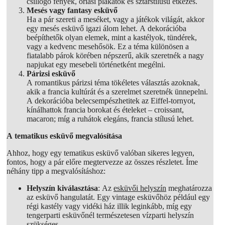
csillogó fények, óriási plakátok és sztárstílusú étkezés.
Mesés vagy fantasy esküvő
Ha a pár szereti a meséket, vagy a játékok világát, akkor
egy mesés esküvő igazi álom lehet. A dekorációba
beépíthetők olyan elemek, mint a kastélyok, tündérek,
vagy a kedvenc mesehősök. Ez a téma különösen a
fiatalabb párok körében népszerű, akik szeretnék a nagy
napjukat egy mesebeli történetként megélni.
Párizsi esküvő
A romantikus párizsi téma tökéletes választás azoknak,
akik a francia kultúrát és a szerelmet szeretnék ünnepelni.
A dekorációba belecsempészhetitek az Eiffel-tornyot,
kínálhattok francia borokat és ételeket – croissant,
macaron; míg a ruhátok elegáns, francia stílusú lehet.
A tematikus esküvő megvalósítása
Ahhoz, hogy egy tematikus esküvő valóban sikeres legyen,
fontos, hogy a pár előre megtervezze az összes részletet. Íme
néhány tipp a megvalósításhoz:
Helyszín kiválasztása
: Az
esküvői helyszín
meghatározza
az esküvő hangulatát. Egy vintage esküvőhöz például egy
régi kastély vagy vidéki ház illik leginkább, míg egy
tengerparti esküvőnél természetesen vízparti helyszín
szükséges.