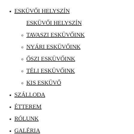
ESKÜVŐI HELYSZÍN
ESKÜVŐI HELYSZÍN
TAVASZI ESKÜVŐINK
NYÁRI ESKÜVŐINK
ŐSZI ESKÜVŐINK
TÉLI ESKÜVŐINK
KIS ESKÜVŐ
SZÁLLODA
ÉTTEREM
RÓLUNK
GALÉRIA