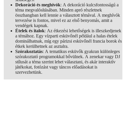
Dekoráció és meghívók
: A dekoráció kulcsfontosságú a
téma megvalósításában. Minden apró részletnek
összhangban kell lennie a választott témával. A meghívók
tervezése is fontos, mivel ez az első benyomás, amit a
vendégek kapnak.
Ételek és italok
: Az étkezési lehetőségek is illeszkedjenek
a témához. Egy vízparti esküvőnél például a halas ételek
dominálhatnak, míg egy párizsi esküvőnél francia borok és
étkek kerülhetnek az asztalra.
Szórakoztatás
: A tematikus esküvők gyakran különleges
szórakoztató programokkal bővülnek. A zenekar vagy DJ
stílusát a téma szerint lehet választani, és akár interaktív
játékokat, fotózást vagy táncos előadásokat is
szervezhetünk.