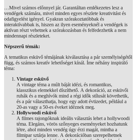
…Mivel számos előnnyel jár. Garantáltan emlékezetes lesz a
vendégek számára, mivel minden egyes részlete kreativitást és
odafigyelést igényel. Gyakran szórakoztatóbbak és
interaktívabbak is, hiszen az ilyen eseményeknél a vendégek is
aktívan részt vehetnek a szórakozásban és felfedezhetik a nem
mindennapi részleteket.
Népszerű témák:
A tematikus esküvő témájának kiválasztása a pár személyiségétől
függ, és számos kreatív lehetőséget kínál. Íme néhány inspiráló
téma:
Vintage esküvő
A vintage téma a múlt báját idézi, és romantikus,
klasszikus elemekkel díszíthető. A dekoráció, az esküvői
ruhák és a meghívók mind a régi idők stílusát követhetik,
és a pár választhatja, hogy egy adott évtizedet, például a
20-as vagy a 50-es éveket idéznek meg.
Hollywoodi esküvő
A filmes rajongóknak ideális választás lehet a hollywoodi
téma. Elegáns, vörös szőnyeges eseményeket hozhatunk
létre, ahol minden vendég úgy érzi magát, mintha a
filmipar sztárja lenne. A dekorációban szerepelhetnek