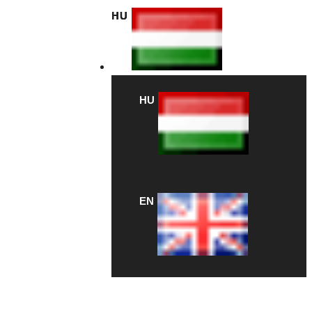
HU
HU
EN