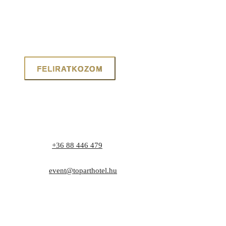
Telefon:
+36 88 446 479
Cím: 8171 Balatonvilágos, Zrínyi utca 1.
E-mail:
event@toparthotel.hu