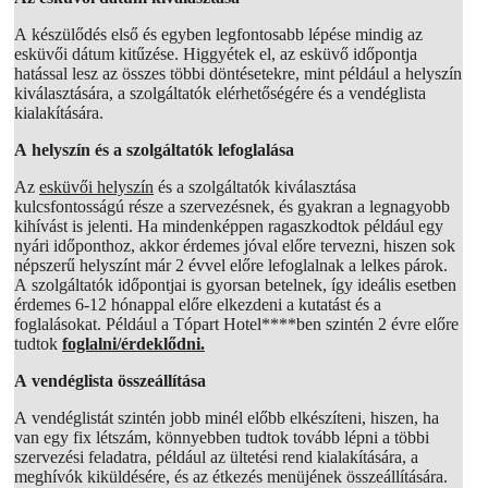
A készülődés első és egyben legfontosabb lépése mindig az
esküvői dátum kitűzése. Higgyétek el, az esküvő időpontja
hatással lesz az összes többi döntésetekre, mint például a helyszín
kiválasztására, a szolgáltatók elérhetőségére és a vendéglista
kialakítására.
A helyszín és a szolgáltatók lefoglalása
Az
esküvői helyszín
és a szolgáltatók kiválasztása
kulcsfontosságú része a szervezésnek, és gyakran a legnagyobb
kihívást is jelenti. Ha mindenképpen ragaszkodtok például egy
nyári időponthoz, akkor érdemes jóval előre tervezni, hiszen sok
népszerű helyszínt már 2 évvel előre lefoglalnak a lelkes párok.
A szolgáltatók időpontjai is gyorsan betelnek, így ideális esetben
érdemes 6-12 hónappal előre elkezdeni a kutatást és a
foglalásokat. Például a Tópart Hotel****ben szintén 2 évre előre
tudtok
foglalni/érdeklődni.
A vendéglista összeállítása
A vendéglistát szintén jobb minél előbb elkészíteni, hiszen, ha
van egy fix létszám, könnyebben tudtok tovább lépni a többi
szervezési feladatra, például az ültetési rend kialakítására, a
meghívók kiküldésére, és az étkezés menüjének összeállítására.