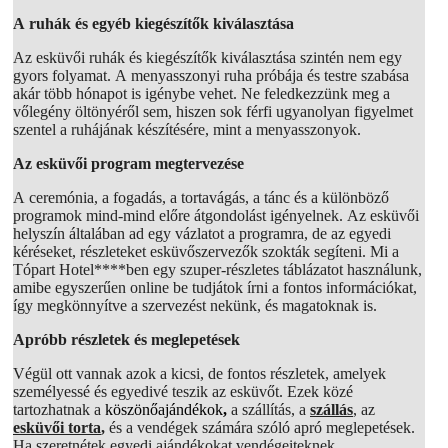
A ruhák és egyéb kiegészítők kiválasztása
Az esküvői ruhák és kiegészítők kiválasztása szintén nem egy
gyors folyamat. A menyasszonyi ruha próbája és testre szabása
akár több hónapot is igénybe vehet. Ne feledkezzünk meg a
vőlegény öltönyéről sem, hiszen sok férfi ugyanolyan figyelmet
szentel a ruhájának készítésére, mint a menyasszonyok.
Az esküvői program megtervezése
A ceremónia, a fogadás, a tortavágás, a tánc és a különböző
programok mind-mind előre átgondolást igényelnek. Az esküvői
helyszín általában ad egy vázlatot a programra, de az egyedi
kéréseket, részleteket esküvőszervezők szokták segíteni. Mi a
Tópart Hotel****ben egy szuper-részletes táblázatot használunk,
amibe egyszerűen online be tudjátok írni a fontos információkat,
így megkönnyítve a szervezést nekünk, és magatoknak is.
Apróbb részletek és meglepetések
Végül ott vannak azok a kicsi, de fontos részletek, amelyek
személyessé és egyedivé teszik az esküvőt. Ezek közé
tartozhatnak a
köszönőajándékok
,
a szállítás, a
szállás
, az
esküvői torta
,
és a vendégek számára szóló apró meglepetések.
Ha szeretnétek egyedi ajándékokat vendégeiteknek,