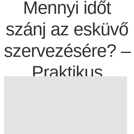
Mennyi időt
szánj az esküvő
szervezésére? –
Praktikus
útmutató