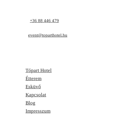
Telefon:
+36 88 446 479
Cím: 8171 Balatonvilágos, Zrínyi utca 1.
E-mail:
event@toparthotel.hu
Tópart Hotel
Étterem
Esküvő
Kapcsolat
Blog
Impresszum