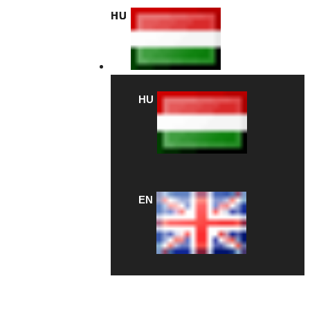
HU
HU
EN