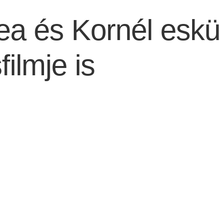
ea és Kornél eskü
filmje is