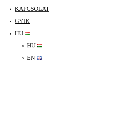
KAPCSOLAT
GYIK
HU
HU
EN