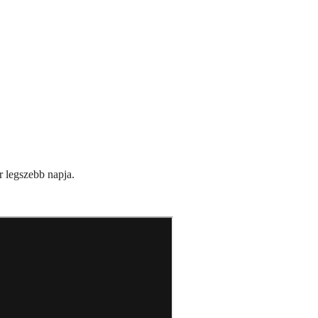
r legszebb napja.