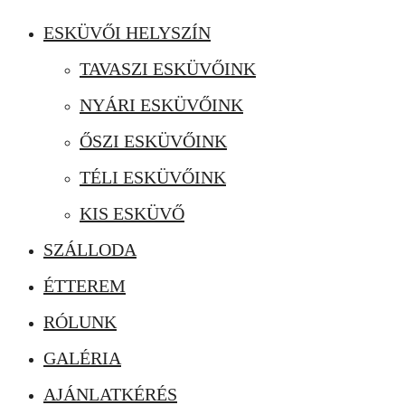
ESKÜVŐI HELYSZÍN
TAVASZI ESKÜVŐINK
NYÁRI ESKÜVŐINK
ŐSZI ESKÜVŐINK
TÉLI ESKÜVŐINK
KIS ESKÜVŐ
SZÁLLODA
ÉTTEREM
RÓLUNK
GALÉRIA
AJÁNLATKÉRÉS