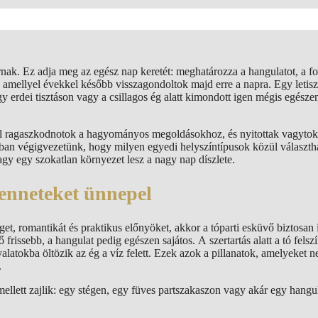
ak. Ez adja meg az egész nap keretét: meghatározza a hangulatot, a f
, amellyel évekkel később visszagondoltok majd erre a napra. Egy letiszt
gy erdei tisztáson vagy a csillagos ég alatt kimondott igen mégis egész
ell ragaszkodnotok a hagyományos megoldásokhoz, és nyitottak vagytok
kban végigvezetünk, hogy milyen egyedi helyszíntípusok közül választha
agy egy szokatlan környezet lesz a nagy nap díszlete.
 benneteket ünnepel
get, romantikát és praktikus előnyöket, akkor a tóparti esküvő biztosan 
rissebb, a hangulat pedig egészen sajátos. A szertartás alatt a tó felsz
yalatokba öltözik az ég a víz felett. Ezek azok a pillanatok, amelyeket n
.
mellett zajlik: egy stégen, egy füves partszakaszon vagy akár egy hangu