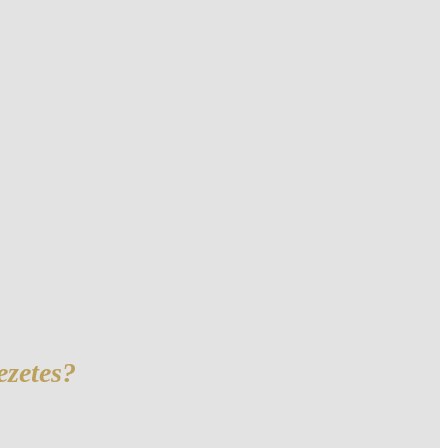
GALÉRIA
AJÁNLATKÉRÉS
KAPCSOLAT
GYIK
HU
ezetes?
HU