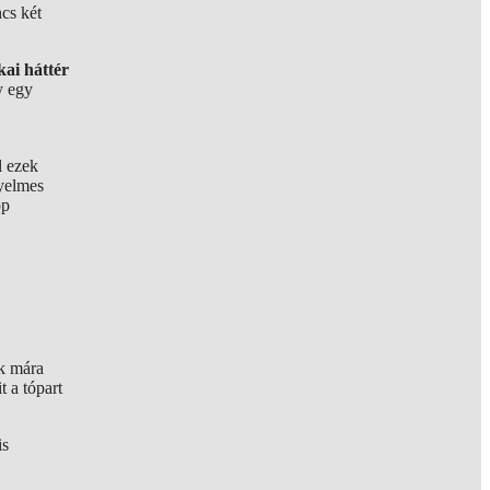
cs két
kai háttér
y egy
l ezek
nyelmes
pp
ők mára
t a tópart
is