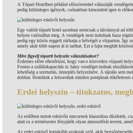
A Tópart Hotelben például előszöretettel választják vendégeink
pedig különleges igények, csónakban kimondott igen is előker
Egy valódi tóparti hotel azonban nemcsak a látvánnyal ad töb
helyen valósulhat meg. A vendégek nem indulnak haza rögtön
pedig egy közös reggeli zárhatja a hétvégét a vízparton. Íg
amely akár több napon át is tarthat. Ezt a fajta meghitt közös
Mire figyelj tóparti helyszín választásakor?
Érdemes előre ellenőrizni, hogy van-e közvetlen vízparti hely
Fontos a szálláskapacitás is: hány vendéget tudnak elszállásol
lehetőség a szertartás, ünneplés helyszínére. A tájolás sem me
dobhat. Hotelünk a felsoroltak minden pontjának tökéletesen e
Erdei helyszín – titokzatos, meghi
Az erdőben tartott esküvőn nincsenek klasszikus díszletek, csa
alatt ez a természetes fényjáték olyan atmoszférát teremt, amely
Az erdei esküvő leginkább azoknak szól, akik bensőségesebb, 