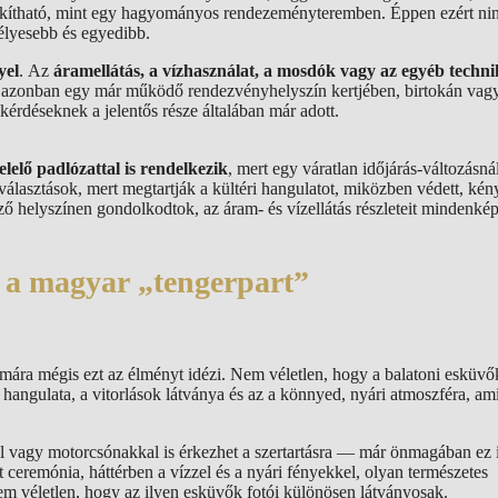
akítható, mint egy hagyományos rendezeményteremben. Éppen ezért nin
élyesebb és egyedibb.
yel
. Az
áramellátás, a vízhasználat, a mosdók vagy az egyéb techni
 azonban egy már működő rendezvényhelyszín kertjében, birtokán vag
ai kérdéseknek a jelentős része általában már adott.
lelő padlózattal is rendelkezik
, mert egy váratlan időjárás-változásná
lasztások, mert megtartják a kültéri hangulatot, miközben védett, ké
ző helyszínen gondolkodtok, az áram- és vízellátás részleteit mindenké
– a magyar „tengerpart”
ámára mégis ezt az élményt idézi. Nem véletlen, hogy a balatoni esküv
hangulata, a vitorlások látványa és az a könnyed, nyári atmoszféra, ami
ssal vagy motorcsónakkal is érkezhet a szertartásra — már önmagában ez 
ceremónia, háttérben a vízzel és a nyári fényekkel, olyan természetes
Nem véletlen, hogy az ilyen esküvők fotói különösen látványosak.