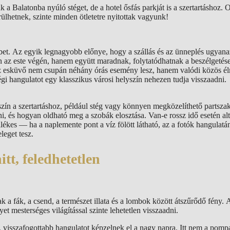
 a Balatonba nyúló stéget, de a hotel ősfás parkját is a szertartáshoz. 
ülhetnek, szinte minden ötletetre nyitottak vagyunk!
bet. Az egyik legnagyobb előnye, hogy a szállás és az ünneplés ugyan
 az este végén, hanem együtt maradnak, folytatódhatnak a beszélgetés
y az esküvő nem csupán néhány órás esemény lesz, hanem valódi közös é
ségi hangulatot egy klasszikus városi helyszín nehezen tudja visszaadni.
szín a szertartáshoz, például stég vagy könnyen megközelíthető partsza
ni, és hogyan oldható meg a szobák elosztása. Van-e rossz idő esetén alt
llékes — ha a naplemente pont a víz fölött látható, az a fotók hangulatán
leget tesz.
tt, feledhetetlen
k a fák, a csend, a természet illata és a lombok között átszűrődő fény. A
et mesterséges világítással szinte lehetetlen visszaadni.
visszafogottabb hangulatot képzelnek el a nagy napra. Itt nem a pompa