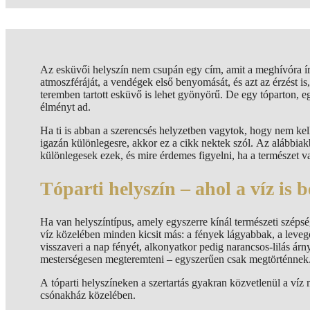
Az esküvői helyszín nem csupán egy cím, amit a meghívóra írn
atmoszféráját, a vendégek első benyomását, és azt az érzést is
teremben tartott esküvő is lehet gyönyörű. De egy tóparton, e
élményt ad.
Ha ti is abban a szerencsés helyzetben vagytok, hogy nem k
igazán különlegesre, akkor ez a cikk nektek szól. Az alábbia
különlegesek ezek, és mire érdemes figyelni, ha a természet v
Tóparti helyszín – ahol a víz is
Ha van helyszíntípus, amely egyszerre kínál természeti szépsé
víz közelében minden kicsit más: a fények lágyabbak, a levegő f
visszaveri a nap fényét, alkonyatkor pedig narancsos-lilás árn
mesterségesen megteremteni – egyszerűen csak megtörténnek
A tóparti helyszíneken a szertartás gyakran közvetlenül a víz 
csónakház közelében.