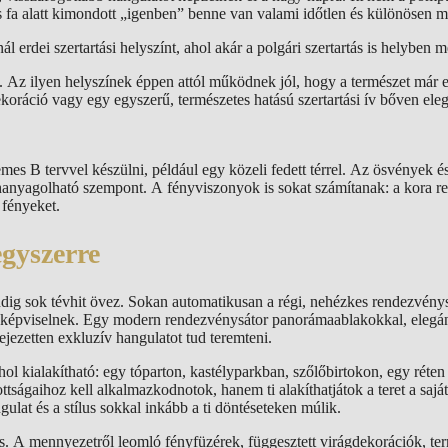
 fa alatt kimondott „igenben” benne van valami időtlen és különösen 
 erdei szertartási helyszínt, ahol akár a polgári szertartás is helyben 
i. Az ilyen helyszínek éppen attól működnek jól, hogy a természet már 
oráció vagy egy egyszerű, természetes hatású szertartási ív bőven ele
es B tervvel készülni, például egy közeli fedett térrel. Az ösvények és 
lhanyagolható szempont. A fényviszonyok is sokat számítanak: a kora r
 fényeket.
egyszerre
dig sok tévhit övez. Sokan automatikusan a régi, nehézkes rendezvény
 képviselnek. Egy modern rendezvénysátor panorámaablakokkal, elegá
ifejezetten exkluzív hangulatot tud teremteni.
rhol kialakítható: egy tóparton, kastélyparkban, szőlőbirtokon, egy réte
ttságaihoz kell alkalmazkodnotok, hanem ti alakíthatjátok a teret a saját
gulat és a stílus sokkal inkább a ti döntéseteken múlik.
s. A mennyezetről leomló fényfüzérek, függesztett virágdekorációk, te