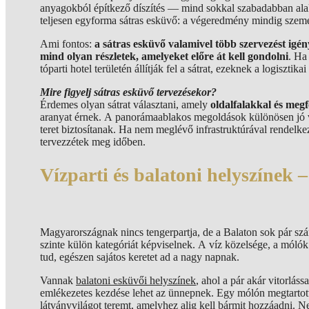
anyagokból építkező díszítés — mind sokkal szabadabban al
teljesen egyforma sátras esküvő: a végeredmény mindig szem
Ami fontos:
a sátras esküvő valamivel több szervezést igén
mind olyan részletek, amelyeket előre át kell gondolni
. Ha
tóparti hotel területén állítják fel a sátrat, ezeknek a logisztik
Mire figyelj sátras esküvő tervezésekor?
Érdemes olyan sátrat választani, amely
oldalfalakkal és megfe
aranyat érnek. A panorámaablakos megoldások különösen jó vá
teret biztosítanak. Ha nem meglévő infrastruktúrával rendelke
tervezzétek meg időben.
Vízparti és balatoni helyszínek 
Magyarországnak nincs tengerpartja, de a Balaton sok pár sz
szinte külön kategóriát képviselnek. A víz közelsége, a mólók 
tud, egészen sajátos keretet ad a nagy napnak.
Vannak
balatoni esküvői helyszínek
, ahol a pár akár vitorlá
emlékezetes kezdése lehet az ünnepnek. Egy mólón megtartott 
látványvilágot teremt, amelyhez alig kell bármit hozzáadni. 