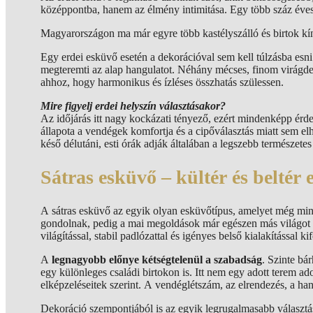
középpontba, hanem az élmény intimitása. Egy több száz éves
Magyarországon ma már egyre több kastélyszálló és birtok kínál
Egy erdei esküvő esetén a dekorációval sem kell túlzásba esn
megteremti az alap hangulatot. Néhány mécses, finom virágdek
ahhoz, hogy harmonikus és ízléses összhatás szülessen.
Mire figyelj erdei helyszín választásakor?
Az időjárás itt nagy kockázati tényező, ezért mindenképp érdem
állapota a vendégek komfortja és a cipőválasztás miatt sem e
késő délutáni, esti órák adják általában a legszebb természetes
Sátras esküvő – kültér és beltér 
A sátras esküvő az egyik olyan esküvőtípus, amelyet még min
gondolnak, pedig a mai megoldások már egészen más világot
világítással, stabil padlózattal és igényes belső kialakítással k
A
legnagyobb előnye kétségtelenül a szabadság
. Szinte bá
egy különleges családi birtokon is. Itt nem egy adott terem ado
elképzeléseitek szerint. A vendéglétszám, az elrendezés, a han
Dekoráció szempontjából is az egyik legrugalmasabb választá