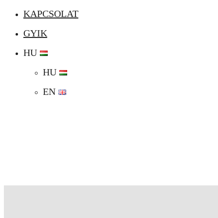
KAPCSOLAT
GYIK
HU
HU
EN
Különleges e