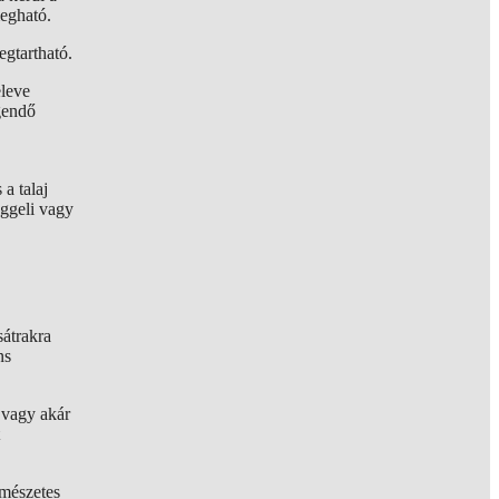
megható.
megtartható.
eleve
gendő
a talaj
eggeli vagy
sátrakra
ns
n vagy akár
rmészetes