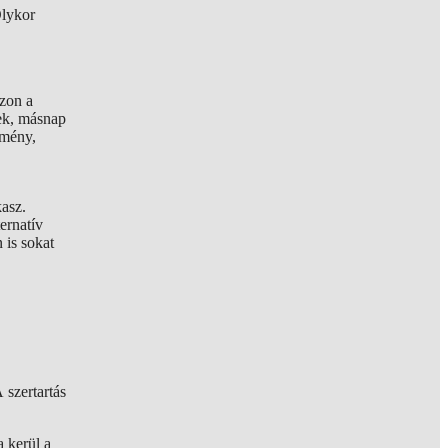
Olykor
azon a
ek, másnap
lmény,
kasz.
ernatív
 is sokat
 szertartás
 kerül a