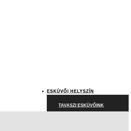
ESKÜVŐI HELYSZÍN
TAVASZI ESKÜVŐINK
k
NYÁRI ESKÜVŐINK