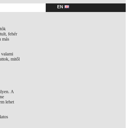
EN
otók
ult, fehér
en más
 valami
ttok, mitől
ilyen. A
íne
em lehet
latos