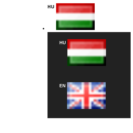
HU
HU
EN