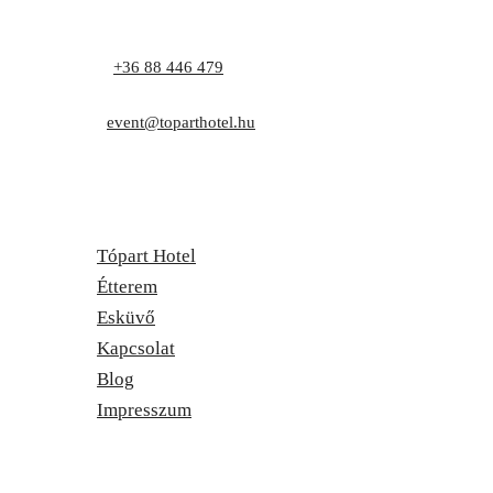
Telefon:
+36 88 446 479
Cím: 8171 Balatonvilágos, Zrínyi utca 1.
E-mail:
event@toparthotel.hu
Tópart Hotel
Étterem
Esküvő
Kapcsolat
Blog
Impresszum