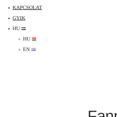
KAPCSOLAT
GYIK
HU
HU
EN
Fann