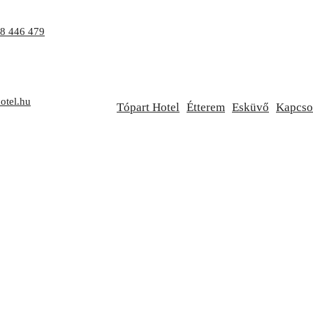
8 446 479
atonvilágos,
otel.hu
Tópart Hotel
Étterem
Esküvő
Kapcso