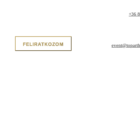
Telefon:
+36 8
Cím: 8171 Bal
Zrínyi utca 1.
E-mail:
event@toparth