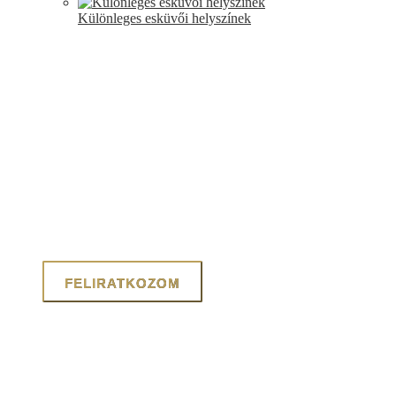
Különleges esküvői helyszínek