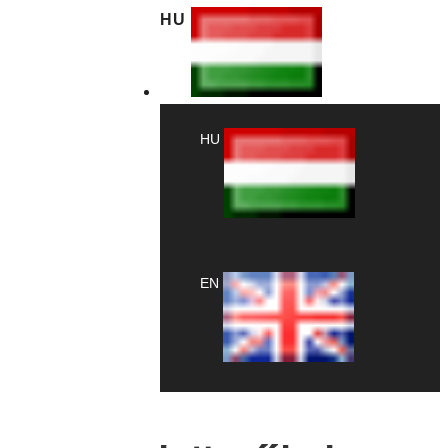
HU
HU
EN