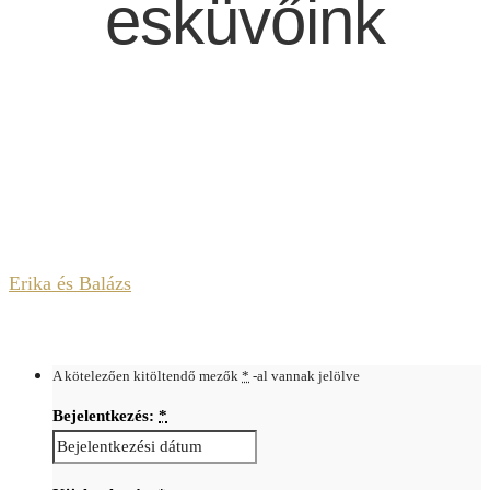
esküvőink
Erika és Balázs
A kötelezően kitöltendő mezők
*
-al vannak jelölve
Bejelentkezés:
*