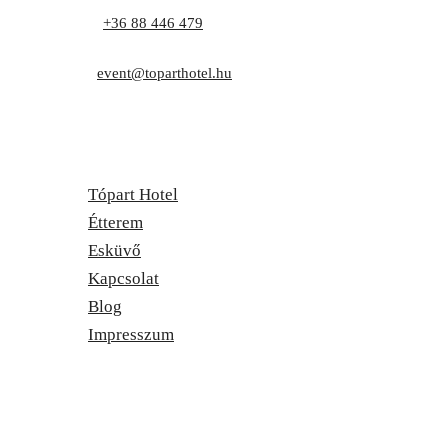
Telefon:
+36 88 446 479
Cím: 8171 Balatonvilágos, Zrínyi utca 1.
E-mail:
event@toparthotel.hu
Tópart Hotel
Étterem
Esküvő
Kapcsolat
Blog
Impresszum