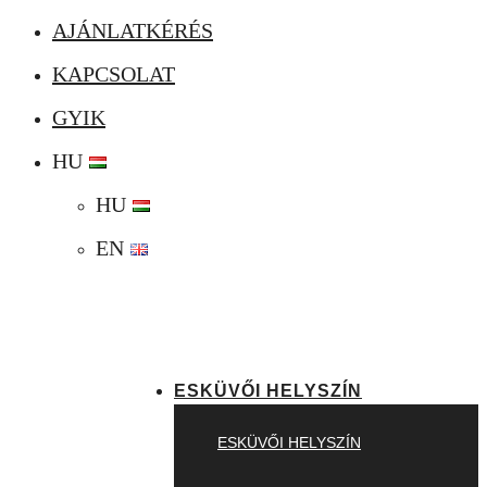
AJÁNLATKÉRÉS
KAPCSOLAT
GYIK
HU
HU
EN
ESKÜVŐI HELYSZÍN
ESKÜVŐI HELYSZÍN