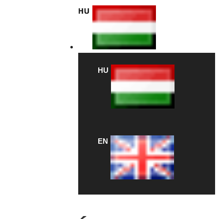
HU
HU
EN