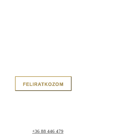
Telefon:
+36 88 446 479
Cím: 8171 Balatonvilágos, Zrínyi utca 1.