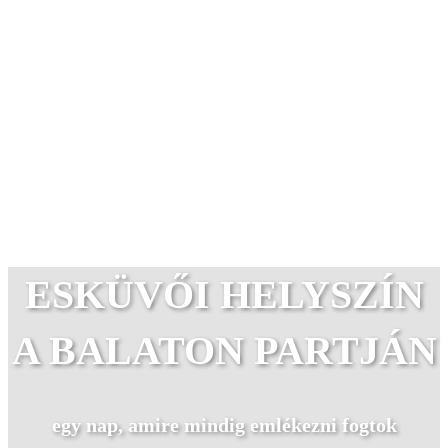
ESKÜVŐI HELYSZÍN
A BALATON PARTJÁN
egy nap, amire mindig emlékezni fogtok