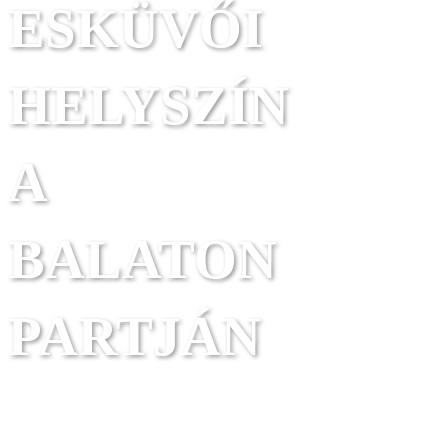
ESKÜVŐI
HELYSZÍN
A
BALATON
PARTJÁN
egy nap, amire mindig emlékezni
fogtok