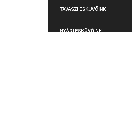
TAVASZI ESKÜVŐINK
NYÁRI ESKÜVŐINK
ŐSZI ESKÜVŐINK
TÉLI ESKÜVŐINK
KIS ESKÜVŐ
SZÁLLODA