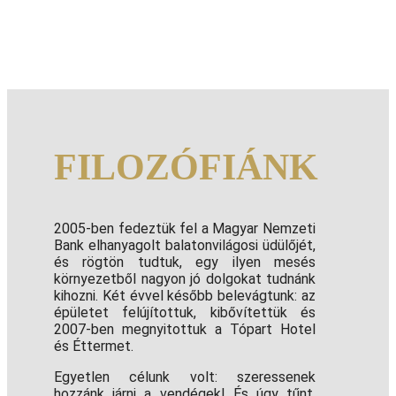
FILOZÓFIÁNK
2005-ben fedeztük fel a Magyar Nemzeti
Bank elhanyagolt balatonvilágosi üdülőjét,
és rögtön tudtuk, egy ilyen mesés
környezetből nagyon jó dolgokat tudnánk
kihozni. Két évvel később belevágtunk: az
épületet felújítottuk, kibővítettük és
2007-ben megnyitottuk a Tópart Hotel
és Éttermet.
Egyetlen célunk volt: szeressenek
hozzánk járni a vendégek! És úgy tűnt,