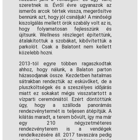
szeretnek is. Évről évre ugyanazok az
ismerős arcok tértek vissza, megerősítve
bennünk azt, hogy jól csináljuk! A minőségi
kiszolgálás mellett örök szabály volt az is,
hogy folyamatosan fejlesszünk és
újítsunk. Wellness részleget építettünk,
átalakítottuk a szobákat, kibővítettük a
parkolót. Csak a Balatont nem kellett
közelebb hozni.
2013-tól egyre többen ragaszkodtak
ahhoz, hogy nálunk, a Balaton parton
házasodjanak össze. Kezdetben hatalmas
sátrakban rendeztük az esküvőket, de a
pluszköltségek és a szeszélyes időjárás
miatt ez sokakat mégis visszatartott a
vízparti ceremóniától. Ezért döntöttünk
úgy, hogy a szálloda panorámás
rendezvénytermét is teljesen átépítjük. A
kilátás maradt, a terem bővült, így ma már
egy 210 négyzetméteres
rendezvényterem is a vendégek
rendelkezésére áll. 2017 tavaszára pedig