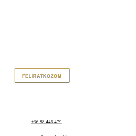
Telefon:
+36 88 446 479
Cím: 8171 Balatonvilágos, Zrínyi utca 1.