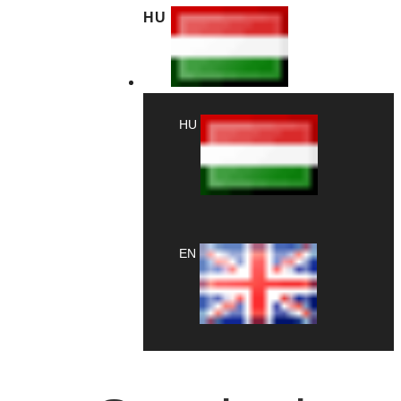
HU
HU
EN