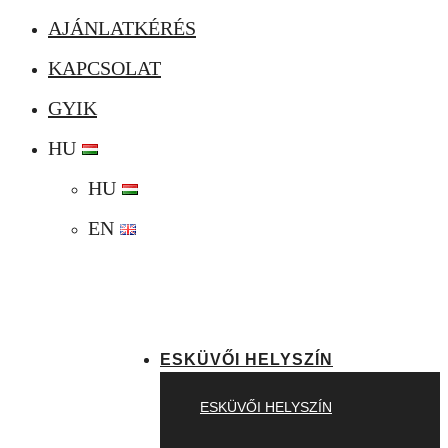
AJÁNLATKÉRÉS
KAPCSOLAT
GYIK
HU
HU
EN
ESKÜVŐI HELYSZÍN
ESKÜVŐI HELYSZÍN