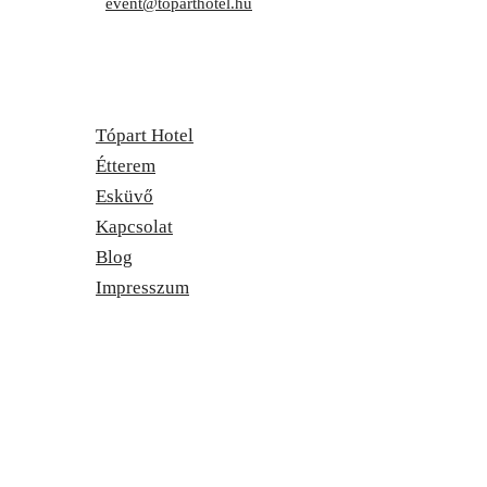
E-mail:
event@toparthotel.hu
Tópart Hotel
Étterem
Esküvő
Kapcsolat
Blog
Impresszum